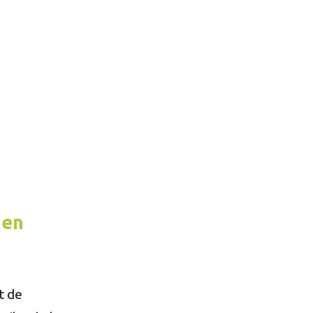
 en
t de