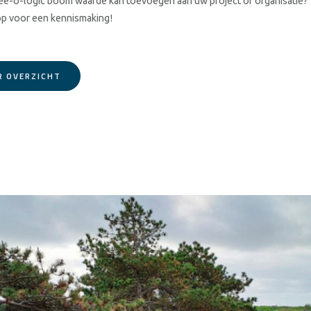
e-o-logic boom waarde kan toevoegen aan uw project of organisatie?
op voor een kennismaking!
R OVERZICHT