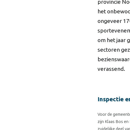
provincie No
het onbewoo
ongeveer 170
sporteveneme
om het jaar 
sectoren gez
bezienswaard
verassend.
Inspectie e
Voor de gemeente
zijn Klaas Bos en
zuidelijke deel v