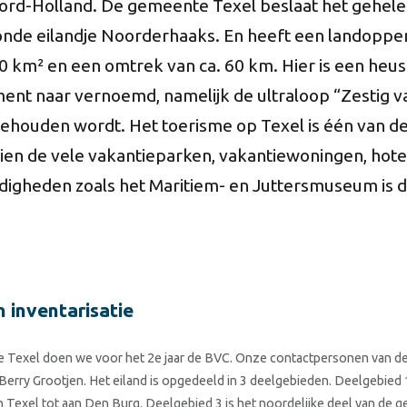
ord-Holland. De gemeente Texel beslaat het gehele 
nde eilandje Noorderhaaks. En heeft een landoppe
 km² en een omtrek van ca. 60 km. Hier is een heus
nt naar vernoemd, namelijk de ultraloop “Zestig va
gehouden wordt. Het toerisme op Texel is één van d
ien de vele vakantieparken, vakantiewoningen, hote
igheden zoals het Maritiem- en Juttersmuseum is da
n inventarisatie
 Texel doen we voor het 2e jaar de BVC. Onze contactpersonen van d
 Berry Grootjen. Het eiland is opgedeeld in 3 deelgebieden. Deelgebied 1
an Texel tot aan Den Burg. Deelgebied 3 is het noordelijke deel van de