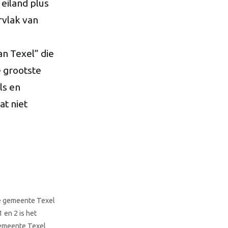
eiland plus
rvlak van
n Texel” die
e grootste
ls en
t niet
e gemeente Texel
 en 2 is het
 gemeente Texel