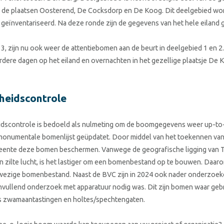
 de plaatsen Oosterend, De Cocksdorp en De Koog. Dit deelgebied wor
geïnventariseerd. Na deze ronde zijn de gegevens van het hele eiland 
3, zijn nu ook weer de attentiebomen aan de beurt in deelgebied 1 en 2
erdere dagen op het eiland en overnachten in het gezellige plaatsje De 
heidscontrole
dscontrole is bedoeld als nulmeting om de boomgegevens weer up-to-d
 monumentale bomenlijst geüpdatet. Door middel van het toekennen v
meente deze bomen beschermen. Vanwege de geografische ligging van T
n zilte lucht, is het lastiger om een bomenbestand op te bouwen. Daar
nwezige bomenbestand. Naast de BVC zijn in 2024 ook nader onderzoeke
vullend onderzoek met apparatuur nodig was. Dit zijn bomen waar gebr
ls zwamaantastingen en holtes/spechtengaten.