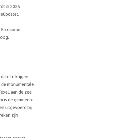
dt in 2025
geüpdatet.
. En daarom
Koog.
ate te krijgen.
an de monumentale
exel, aan de zee
om is de gemeente
n uitgevoerd bij
eken zijn